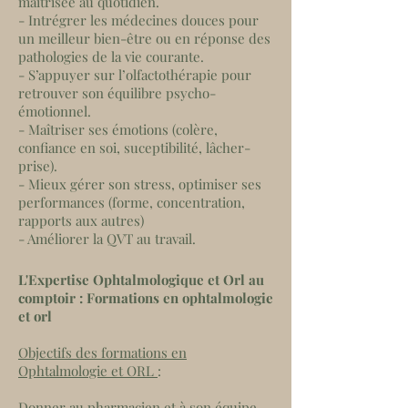
maîtrisée au quotidien.
- Intrégrer les médecines douces pour
un meilleur bien-être ou en réponse des
pathologies de la vie courante.
- S’appuyer sur l’olfactothérapie pour
retrouver son équilibre psycho-
émotionnel.
- Maîtriser ses émotions (colère,
confiance en soi, suceptibilité, lâcher-
prise).
- Mieux gérer son stress, optimiser ses
performances (forme, concentration,
rapports aux autres)
- Améliorer la QVT au travail.
L'Expertise Ophtalmologique et Orl au
comptoir : Formations en ophtalmologie
et orl
Objectifs des formations en
Ophtalmologie et ORL
:
Donner au pharmacien et à son équipe