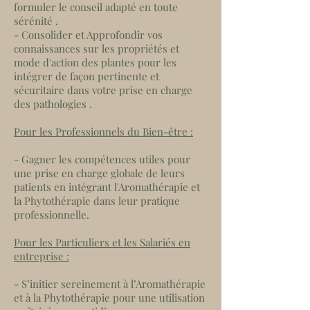
formuler le conseil adapté en toute
sérénité .
- Consolider et Approfondir vos
connaissances sur les propriétés et
mode d'action des plantes pour les
intégrer de façon pertinente et
sécuritaire dans votre prise en charge
des pathologies .
Pour les Professionnels du Bien-être :
- Gagner les compétences utiles pour
une prise en charge globale de leurs
patients en intégrant l'Aromathérapie et
la Phytothérapie dans leur pratique
professionnelle.
Pour les Particuliers et les Salariés en
entreprise :
- S’initier sereinement à l’Aromathérapie
et à la Phytothérapie pour une utilisation