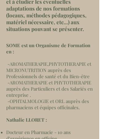
et à étudier les éventuelles
adaptations de nos formations
(locaux, méthodes pédagogiques,
matériel nécessaire, etc…) aux
situations pouvant se présenter.
SOME est un Organisme de Formation
en :
-AROMATHERAPIE,PHYTOTHERAPIE et
MICRONUTRITION auprès des
Professionnels de santé et du Bien-être
-AROMATHERAPIE et PHYTOTHERAPIE
auprès des Particuliers et des Salariés en
entreprise .
-OPHTALMOLOGIE et ORL auprès des
pharmaciens et équipes officinales.
Nathalie LLORET :
Docteur en Pharmacie - 10 ans
d’expérience en officine