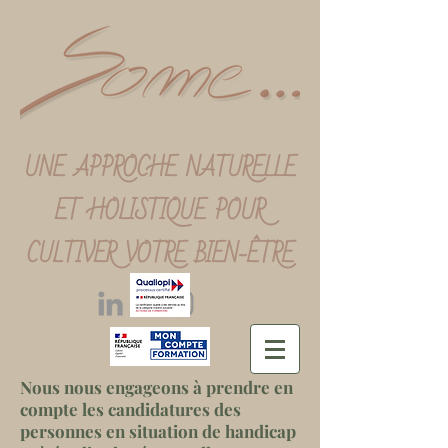
UNE APPROCHE NATURELLE
ET HOLISTIQUE POUR
CULTIVER VOTRE BIEN-ÊTRE
Nous nous engageons à prendre en
compte les candidatures des
personnes en situation de handicap