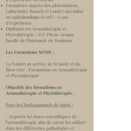
Formatrice auprès des pharmaciens,
Laboratoire Bausch et Lomb ( spécialisé
en ophtalmologie et orl ) - 6 ans
d’expérience
Diplômée en Aromathérapie et
Phytothérapie - D.U Phyto-Aroma,
faculté de Pharmacie de Toulouse
Les Formations SOME :
La Nature au service de la Santé et du
Bien-être : Formations en Aromathérapie
et Phytothérapie
Objectifs des formations en
Aromathérapie et Phytothérapie :
Pour les Professionnels de Santé :
- Acquérir les bases scientifiques de
l'aromathérapie afin de savoir les utiliser
dans les différentes pathologies et